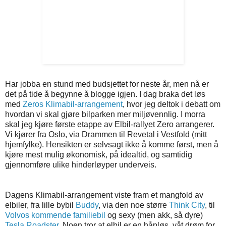
Har jobba en stund med budsjettet for neste år, men nå er
det på tide å begynne å blogge igjen. I dag braka det løs
med
Zeros Klimabil-arrangement
, hvor jeg deltok i debatt om
hvordan vi skal gjøre bilparken mer miljøvennlig. I morra
skal jeg kjøre første etappe av Elbil-rallyet Zero arrangerer.
Vi kjører fra Oslo, via Drammen til Revetal i Vestfold (mitt
hjemfylke). Hensikten er selvsagt ikke å komme først, men å
kjøre mest mulig økonomisk, på idealtid, og samtidig
gjennomføre ulike hinderløyper underveis.
Dagens Klimabil-arrangement viste fram et mangfold av
elbiler, fra lille bybil
Buddy
, via den noe større
Think City
, til
Volvos kommende familiebil
og sexy (men akk, så dyre)
Tesla Roadster
. Noen tror at elbil er en håpløs, våt drøm for