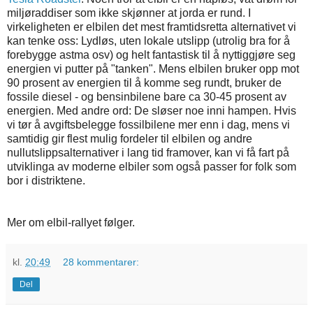
miljøraddiser som ikke skjønner at jorda er rund. I
virkeligheten er elbilen det mest framtidsretta alternativet vi
kan tenke oss: Lydløs, uten lokale utslipp (utrolig bra for å
forebygge astma osv) og helt fantastisk til å nyttiggjøre seg
energien vi putter på "tanken". Mens elbilen bruker opp mot
90 prosent av energien til å komme seg rundt, bruker de
fossile diesel - og bensinbilene bare ca 30-45 prosent av
energien. Med andre ord: De sløser noe inni hampen. Hvis
vi tør å avgiftsbelegge fossilbilene mer enn i dag, mens vi
samtidig gir flest mulig fordeler til elbilen og andre
nullutslippsalternativer i lang tid framover, kan vi få fart på
utviklinga av moderne elbiler som også passer for folk som
bor i distriktene.
Mer om elbil-rallyet følger.
kl.
20:49
28 kommentarer:
Del