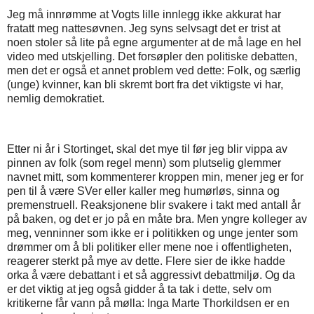
Jeg må innrømme at Vogts lille innlegg ikke akkurat har
fratatt meg nattesøvnen. Jeg syns selvsagt det er trist at
noen stoler så lite på egne argumenter at de må lage en hel
video med utskjelling. Det forsøpler den politiske debatten,
men det er også et annet problem ved dette: Folk, og særlig
(unge) kvinner, kan bli skremt bort fra det viktigste vi har,
nemlig demokratiet.
Etter ni år i Stortinget, skal det mye til før jeg blir vippa av
pinnen av folk (som regel menn) som plutselig glemmer
navnet mitt, som kommenterer kroppen min, mener jeg er for
pen til å være SVer eller kaller meg humørløs, sinna og
premenstruell. Reaksjonene blir svakere i takt med antall år
på baken, og det er jo på en måte bra. Men yngre kolleger av
meg, venninner som ikke er i politikken og unge jenter som
drømmer om å bli politiker eller mene noe i offentligheten,
reagerer sterkt på mye av dette. Flere sier de ikke hadde
orka å være debattant i et så aggressivt debattmiljø. Og da
er det viktig at jeg også gidder å ta tak i dette, selv om
kritikerne får vann på mølla: Inga Marte Thorkildsen er en