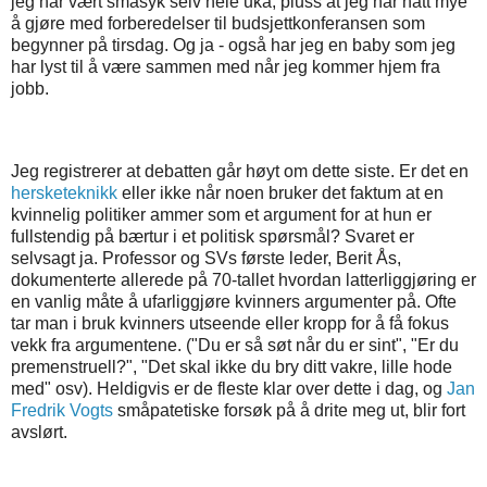
jeg har vært småsyk selv hele uka, pluss at jeg har hatt mye
å gjøre med forberedelser til budsjettkonferansen som
begynner på tirsdag. Og ja - også har jeg en baby som jeg
har lyst til å være sammen med når jeg kommer hjem fra
jobb.
Jeg registrerer at debatten går høyt om dette siste. Er det en
hersketeknikk
eller ikke når noen bruker det faktum at en
kvinnelig politiker ammer som et argument for at hun er
fullstendig på bærtur i et politisk spørsmål? Svaret er
selvsagt ja. Professor og SVs første leder, Berit Ås,
dokumenterte allerede på 70-tallet hvordan latterliggjøring er
en vanlig måte å ufarliggjøre kvinners argumenter på. Ofte
tar man i bruk kvinners utseende eller kropp for å få fokus
vekk fra argumentene. ("Du er så søt når du er sint", "Er du
premenstruell?", "Det skal ikke du bry ditt vakre, lille hode
med" osv). Heldigvis er de fleste klar over dette i dag, og
Jan
Fredrik Vogts
småpatetiske forsøk på å drite meg ut, blir fort
avslørt.